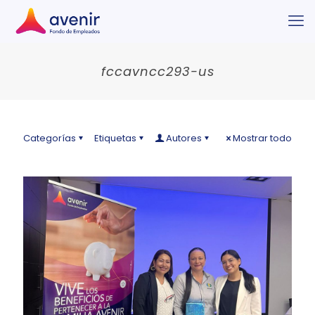
fccavncc293-us
Categorías
Etiquetas
Autores
Mostrar todo