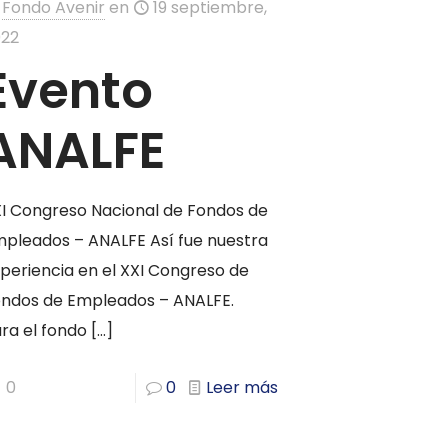
Fondo Avenir
en
19 septiembre,
022
Evento
ANALFE
I Congreso Nacional de Fondos de
pleados – ANALFE Así fue nuestra
periencia en el XXI Congreso de
ndos de Empleados – ANALFE.
ra el fondo
[…]
0
0
Leer más