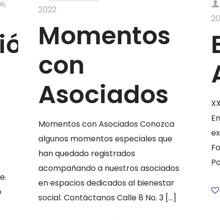
e,
2022
2
Momentos
ión
con
Asociados
XX
Em
Momentos con Asociados Conozca
ex
algunos momentos especiales que
Fo
han quedado registrados
Pa
acompañando a nuestros asociados
e.
en espacios dedicados al bienestar
o
social. Contáctanos Calle 8 No. 3
[…]