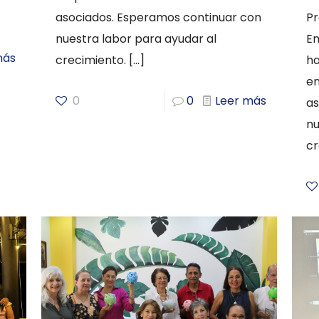
asociados. Esperamos continuar con
P
nuestra labor para ayudar al
E
más
crecimiento.
[…]
ha
e
0
0
Leer más
as
nu
cr