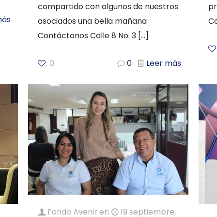
compartido con algunos de nuestros
p
más
asociados una bella mañana
Ca
Contáctanos Calle 8 No. 3
[…]
0
0
Leer más
Fondo Avenir
en
19 septiembre,