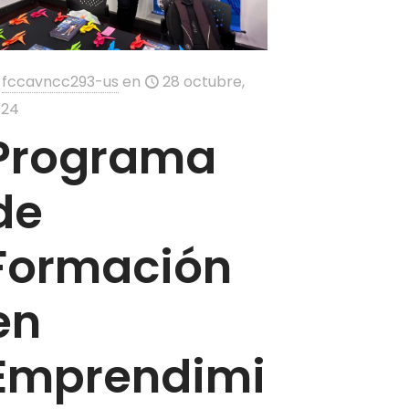
fccavncc293-us
en
28 octubre,
024
Programa
de
Formación
en
Emprendimiento