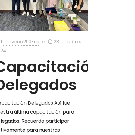
fccavncc293-us
en
28 octubre,
024
Capacitación
Delegados
pacitación Delegados Así fue
estra última capacitación para
legados. Recuerda participar
tivamente para nuestras