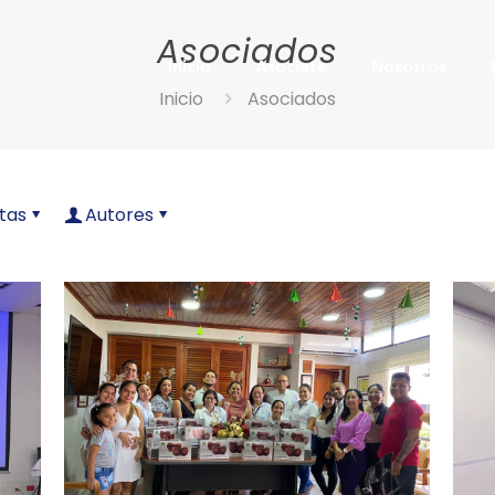
Asociados
Inicio
Asociate
Nosotros
Inicio
Asociados
tas
Autores