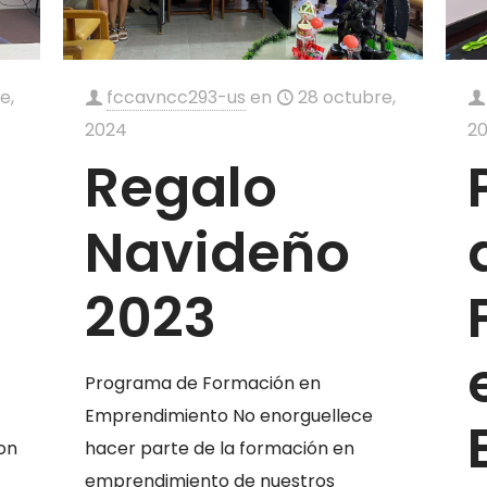
e,
fccavncc293-us
en
28 octubre,
2024
2
Regalo
Navideño
2023
Programa de Formación en
Emprendimiento No enorguellece
on
hacer parte de la formación en
emprendimiento de nuestros