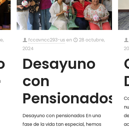
e,
fccavncc293-us
en
28 octubre,
2024
2
o
Desayuno
con
s
Pensionados
Ca
nu
Desayuno con pensionados En una
de
fase de la vida tan especial, hemos
ac